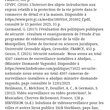
CPVPC. (2016). L’Internet des objets: Introduction aux
enjeux relatifs à la protection de la vie privée dans le
commerce de détail et à la maison. Disponible à
https://www.priv.gc.ca/media/1809/iot_201602_f.pdf,
consulté le 13 janvier 2023, 35 p.
Gormand, G. (2017). l’évaluation des politiques publiques
de sécurité : résultats et enseignements de l’étude d’un
programme de vidéosurveillance de la ville de
Montpellier, Thèse de Doctorat en sciences juridiques,
Université Grenoble Alpes, Grenoble, FRANCE, 452 p.
Gouzo, E. (2021). Sécurité nationale : Nous avons au total
4307 caméras de surveillance installées à Abidjan, …
(Ministre Diomandé Vagondo). Disponible à
https://www.linfodrome.com/politique/71622-securite-
nationale-nous-avons-au-total-4307-cameras-de-
surveillance-installees-a-abidjan-ministre-diomande-
vagondo, page consultée le 12/01/2023.
Heilmann, E., Melchior, P., Douillet, A. C., & Germain, S.
(2012). Vidéo-surveillance ou vidéo-protection?, le
Muscadier, Cherves-Richemont, France, 128 p.
HIKVISION. (n.d.). Solutions de vidéosurveillance pour les
villes et autres lieux publics. Dirk Storklaan, pays-bas,