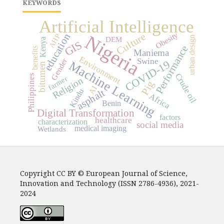
KEYWORDS
Artificial Intelligence
Obesity
Culture
education
Nigeria
AHP
urban design
DEM
Kenya
GIS
Performance
benefits
Maniema
Environment
Swine
Gender
COVID-19
Machine Learning
bitumen
Crude oil
Philippines
farmer
Religion
Pig
AI
asphalt
Kindu
Africa
Benin
Digital Transformation
factors
healthcare
characterization
social media
medical imaging
Wetlands
Copyright CC BY © European Journal of Science,
Innovation and Technology (ISSN 2786-4936), 2021-
2024